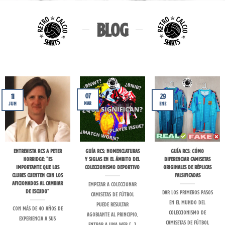
BLOG
07
11
29
Mar
Jun
Ene
Entrevista RCS a Peter
Guía RCS: nomenclaturas
Guía RCS: Cómo
Horridge: “Es
y siglas en el ámbito del
diferenciar camisetas
importante que los
coleccionismo deportivo
originales de réplicas
clubes cuenten con los
falsificadas
aficionados al cambiar
Empezar a coleccionar
de escudo”
Dar los primeros pasos
camisetas de fútbol
en el mundo del
puede resultar
Con más de 40 años de
coleccionismo de
agobiante al principio,
experiencia a sus
camisetas de fútbol
entrar a una web [...]