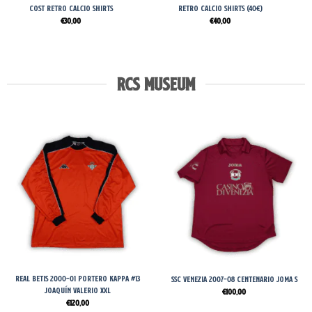
Cost Retro Calcio Shirts
Retro Calcio Shirts (40€)
€
30,00
€
40,00
RCS MUSEUM
Real Betis 2000-01 Portero Kappa #13
SSC Venezia 2007-08 Centenario Joma S
Joaquín Valerio XXL
€
100,00
€
120,00