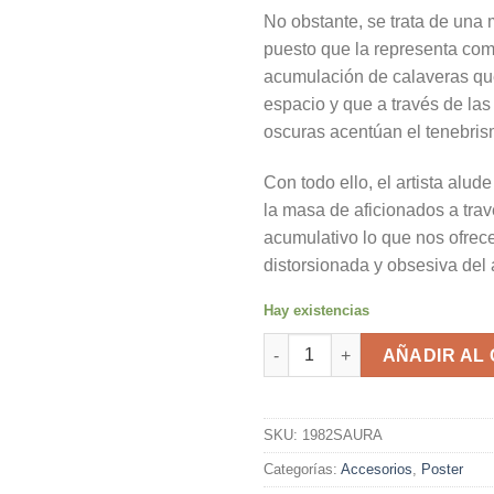
No obstante, se trata de una m
puesto que la representa co
acumulación de calaveras qu
espacio y que a través de las
oscuras acentúan el tenebris
Con todo ello, el artista alud
la masa de aficionados a trav
acumulativo lo que nos ofrec
distorsionada y obsesiva del a
Hay existencias
Póster Sevilla Mundial 1982 An
AÑADIR AL
SKU:
1982SAURA
Categorías:
Accesorios
,
Poster