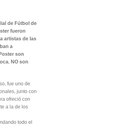
al de Fútbol de
ster fueron
 artistas de las
iban a
 Poster son
oca. NO son
so, fue uno de
nales, junto con
ra ofreció con
te a la de los
indando todo el