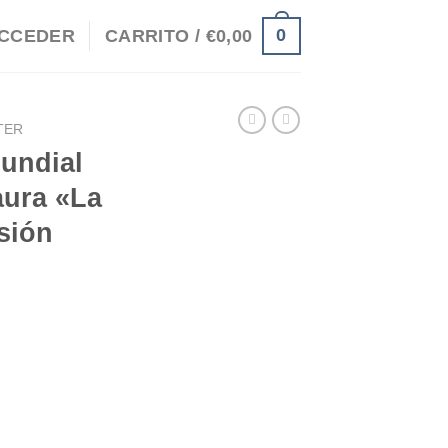
0
CCEDER
CARRITO /
€
0,00
TER
Mundial
aura «La
sión