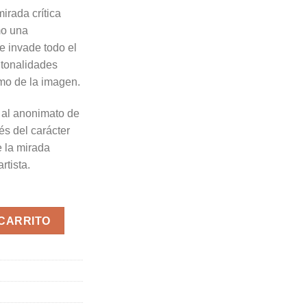
irada crítica
mo una
e invade todo el
 tonalidades
mo de la imagen.
e al anonimato de
és del carácter
e la mirada
rtista.
tonio Saura "La Multitud" Impresión Original cantidad
 CARRITO