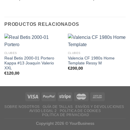
PRODUCTOS RELACIONADOS
CLUBES
CLUBES
Real Betis 2000-01 Portero
Valencia CF 1980s Home
Kappa #13 Joaquín Valerio
Template Ressy M
XXL
€
200,00
€
120,00
SOBRE NOSOTROS
GUÍA DE TALLAS
ENVÍOS Y DEVOLUCIONES
AVISO LEGAL 2
POLÍTICA DE COOKIES
POLÍTICA DE PRIVACIDAD
Copyright 2026 ©
YourBusiness