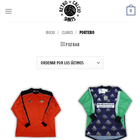
Saltar
0
al
contenido
INICIO
/
CLUBES
/
PORTERO
FILTRAR