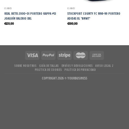
CLUBES
CLUBES
Real Betis 2000-01 Portero Kappa #13
Stockport County FC 1998-99 Portero
Joaquín Valerio XXL
Adidas XL *BNWT*
€
120,00
€
300,00
SOBRE NOSOTROS
GUÍA DE TALLAS
ENVÍOS Y DEVOLUCIONES
AVISO LEGAL 2
POLÍTICA DE COOKIES
POLÍTICA DE PRIVACIDAD
Copyright 2026 ©
YourBusiness